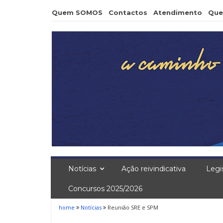
Skip
Quem SOMOS
Contactos
Atendimento
Que
to
content
Notícias
Ação reivindicativa
Legi
Concursos 2025/2026
home
Notícias
Reunião SRE e SPM