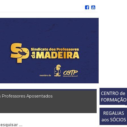
 Professores Aposentados
squisar
r: