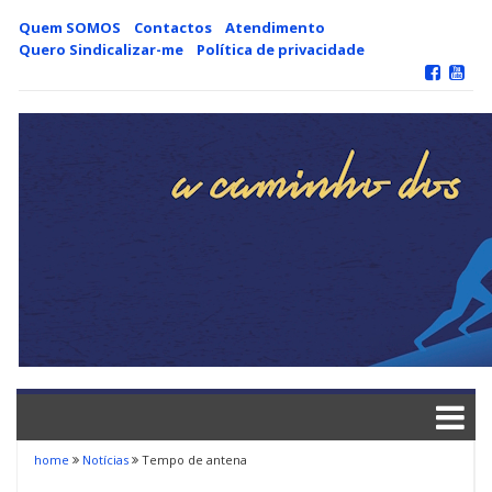
Skip
Quem SOMOS
Contactos
Atendimento
to
Quero Sindicalizar-me
Política de privacidade
content
home
Notícias
Tempo de antena