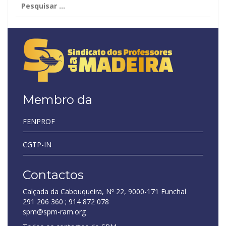
por:
Membro da
FENPROF
CGTP-IN
Contactos
Calçada da Cabouqueira, Nº 22, 9000-171 Funchal
291 206 360 ; 914 872 078
spm@spm-ram.org