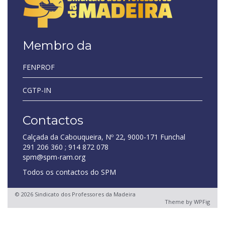
Membro da
FENPROF
CGTP-IN
Contactos
Calçada da Cabouqueira, Nº 22, 9000-171 Funchal
291 206 360 ; 914 872 078
spm@spm-ram.org
Todos os contactos do SPM
© 2026 Sindicato dos Professores da Madeira
Theme by
WPFig