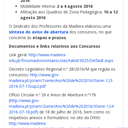
2016
Mobilidade Interna:
2 a 4 agosto 2016
Afetação aos Quadros de Zona Pedagógica:
10 a 12
agosto 2016
O Sindicato dos Professores da Madeira elaborou uma
síntese do aviso de abertura
dos concursos, no que
concerne às
etapas e prazos
.
Documentos e links relativos aos Concursos
Link geral:
http://www.madeira-
edu.pt/forumautonomiaescolas/tabid/3025/Default.aspx
Decreto Legislativo Regional n.º 28/2016/M que regula os
concursos:
http://www.gov-
madeira.pt/joram/1serie/Ano%20de%202016/ISerie-123-
2016-07-15sup2.pdf
Ofício Circular n.º 26 e Aviso de Abertura n.º176
(
http://www.gov-
madeira.pt/joram/2serie/Ano%20de%202016/IISerie-124-
2016-07-18.pdf
) de 18 de julho de 201
6, bem como os
respetivos anexos e formulários: no site da DRIG:
http://www.madeira-