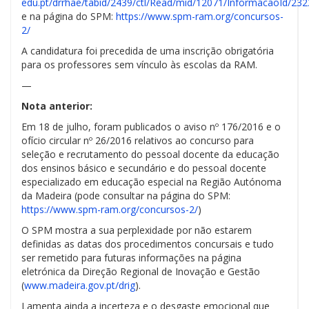
edu.pt/drrhae/tabid/2439/ctl/Read/mid/12071/InformacaoId/232
e na página do SPM:
https://www.spm-ram.org/concursos-
2/
A candidatura foi precedida de uma inscrição obrigatória
para os professores sem vínculo às escolas da RAM.
—
Nota anterior:
Em 18 de julho, foram publicados o aviso nº 176/2016 e o
ofício circular nº 26/2016 relativos ao concurso para
seleção e recrutamento do pessoal docente da educação
dos ensinos básico e secundário e do pessoal docente
especializado em educação especial na Região Autónoma
da Madeira (pode consultar na página do SPM:
https://www.spm-ram.org/concursos-2/
)
O SPM mostra a sua perplexidade por não
estarem
definidas as datas dos procedimentos concursais e tudo
ser remetido para futuras informações na página
eletrónica da Direção Regional de Inovação e Gestão
(
www.madeira.gov.pt/drig
).
Lamenta ainda a incerteza e o desgaste emocional que