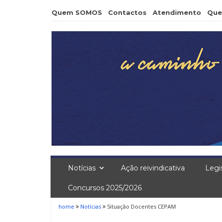
Skip
Quem SOMOS
Contactos
Atendimento
Que
to
content
Notícias
Ação reivindicativa
Legi
Concursos 2025/2026
home
Notícias
Situação Docentes CEPAM