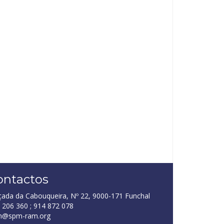
ontactos
çada da Cabouqueira, Nº 22, 9000-171 Funchal
 206 360 ; 914 872 078
m@spm-ram.org