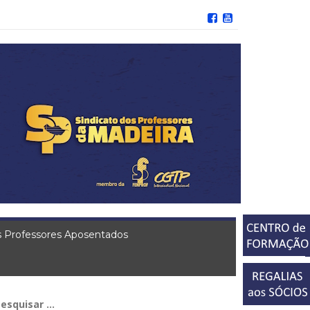
 Professores Aposentados
squisar
r: