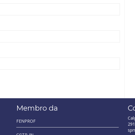
Membro da
C
Cal
FENPROF
291
sp
CGTP-IN