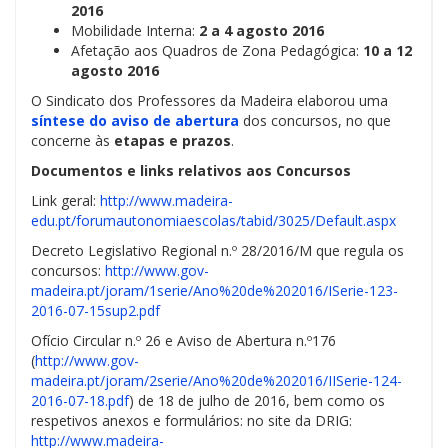
2016
Mobilidade Interna:
2 a 4 agosto 2016
Afetação aos Quadros de Zona Pedagógica:
10 a 12
agosto 2016
O Sindicato dos Professores da Madeira elaborou uma
síntese do aviso de abertura
dos concursos, no que
concerne às
etapas e prazos
.
Documentos e links relativos aos Concursos
Link geral:
http://www.madeira-
edu.pt/forumautonomiaescolas/tabid/3025/Default.aspx
Decreto Legislativo Regional n.º 28/2016/M que regula os
concursos:
http://www.gov-
madeira.pt/joram/1serie/Ano%20de%202016/ISerie-123-
2016-07-15sup2.pdf
Ofício Circular n.º 26 e Aviso de Abertura n.º176
(
http://www.gov-
madeira.pt/joram/2serie/Ano%20de%202016/IISerie-124-
2016-07-18.pdf
) de 18 de julho de 201
6, bem como os
respetivos anexos e formulários: no site da DRIG:
http://www.madeira-