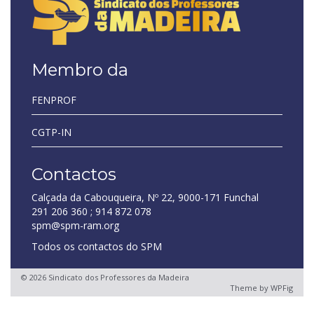
Membro da
FENPROF
CGTP-IN
Contactos
Calçada da Cabouqueira, Nº 22, 9000-171 Funchal
291 206 360 ; 914 872 078
spm@spm-ram.org
Todos os contactos do SPM
© 2026 Sindicato dos Professores da Madeira
Theme by
WPFig