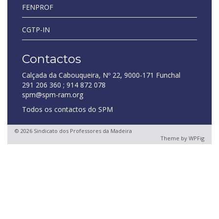
FENPROF
CGTP-IN
Contactos
Calçada da Cabouqueira, Nº 22, 9000-171 Funchal
291 206 360 ; 914 872 078
spm@spm-ram.org
Todos os contactos do SPM
© 2026 Sindicato dos Professores da Madeira
Theme by
WPFig