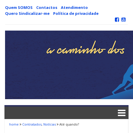
Skip
Quem SOMOS
Contactos
Atendimento
to
Quero Sindicalizar-me
Política de privacidade
content
home
Contratados
,
Notícias
Até quando?