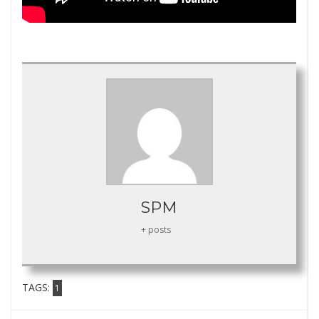
SPM
+ posts
TAGS:
1