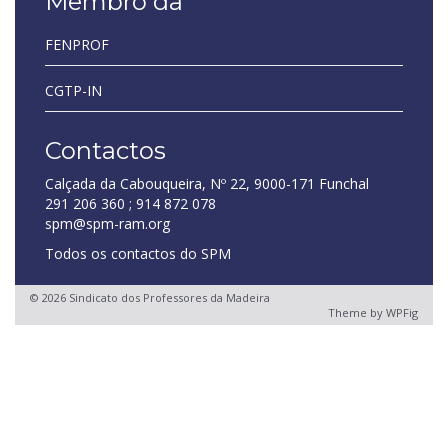
Membro da
FENPROF
CGTP-IN
Contactos
Calçada da Cabouqueira, Nº 22, 9000-171 Funchal
291 206 360 ; 914 872 078
spm@spm-ram.org
Todos os contactos do SPM
© 2026 Sindicato dos Professores da Madeira
Theme by
WPFig