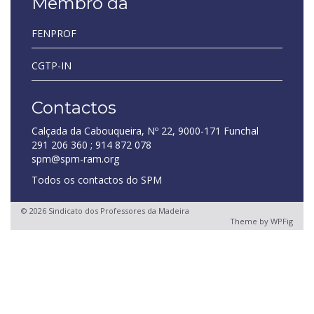
Membro da
FENPROF
CGTP-IN
Contactos
Calçada da Cabouqueira, Nº 22, 9000-171 Funchal
291 206 360 ; 914 872 078
spm@spm-ram.org
Todos os contactos do SPM
© 2026 Sindicato dos Professores da Madeira
Theme by
WPFig