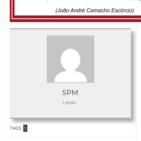
SPM
+ posts
TAGS:
1