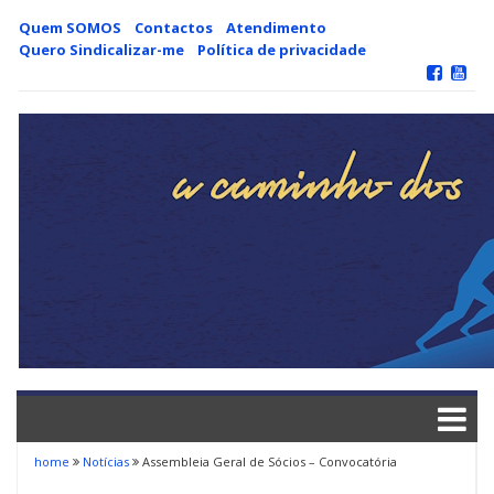
Skip
Quem SOMOS
Contactos
Atendimento
to
Quero Sindicalizar-me
Política de privacidade
content
home
Notícias
Assembleia Geral de Sócios – Convocatória