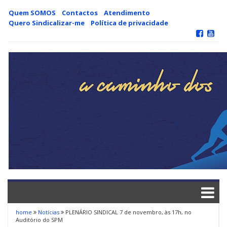
Skip
Quem SOMOS
Contactos
Atendimento
to
Quero Sindicalizar-me
Política de privacidade
content
home
Notícias
PLENÁRIO SINDICAL 7 de novembro, às 17h, no
Auditório do SPM