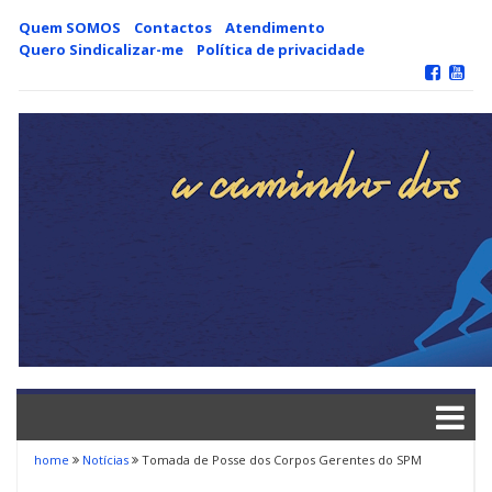
Skip
Quem SOMOS
Contactos
Atendimento
to
Quero Sindicalizar-me
Política de privacidade
content
home
Notícias
Tomada de Posse dos Corpos Gerentes do SPM