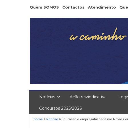
Skip
Quem SOMOS
Contactos
Atendimento
Que
to
content
Notícias
Ação reivindicativa
Legi
Concursos 2025/2026
home
Notícias
Educação e empregabilidade nas Novas Con