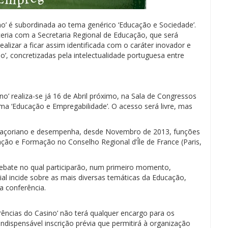
no’ é subordinada ao tema genérico ‘Educação e Sociedade’.
rceria com a Secretaria Regional de Educação, que será
lizar a ficar assim identificada com o caráter inovador e
o’, concretizadas pela intelectualidade portuguesa entre
o’ realiza-se já 16 de Abril próximo, na Sala de Congressos
ma ‘Educação e Empregabilidade’. O acesso será livre, mas
 É açoriano e desempenha, desde Novembro de 2013, funções
ucação e Formação no Conselho Regional d’Île de France (Paris,
debate no qual participarão, num primeiro momento,
cial incide sobre as mais diversas temáticas da Educação,
a conferência.
rências do Casino’ não terá qualquer encargo para os
dispensável inscrição prévia que permitirá à organização