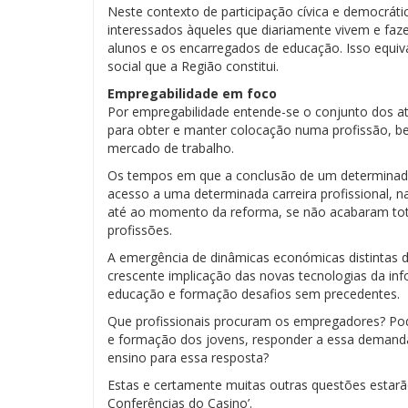
Neste contexto de participação cívica e democrátic
interessados àqueles que diariamente vivem e faz
alunos e os encarregados de educação. Isso equiva
social que a Região constitui.
Empregabilidade em foco
Por empregabilidade entende-se o conjunto dos a
para obter e manter colocação numa profissão, b
mercado de trabalho.
Os tempos em que a conclusão de um determinado c
acesso a uma determinada carreira profissional, n
até ao momento da reforma, se não acabaram to
profissões.
A emergência de dinâmicas económicas distintas 
crescente implicação das novas tecnologias da in
educação e formação desafios sem precedentes.
Que profissionais procuram os empregadores? Pod
e formação dos jovens, responder a essa demanda?
ensino para essa resposta?
Estas e certamente muitas outras questões estarã
Conferências do Casino’.