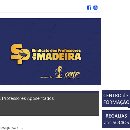
 Professores Aposentados
squisar
r: