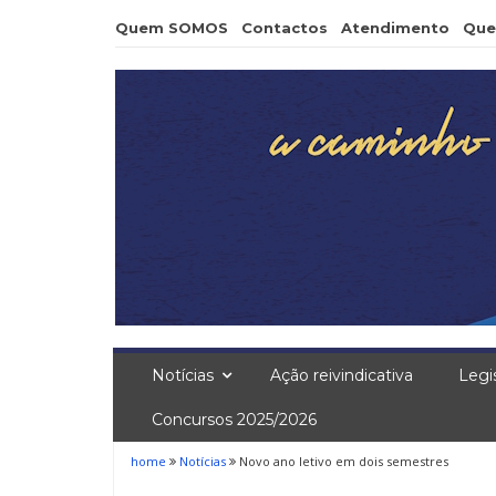
Skip
Quem SOMOS
Contactos
Atendimento
Que
to
content
Notícias
Ação reivindicativa
Legi
Concursos 2025/2026
home
Notícias
Novo ano letivo em dois semestres