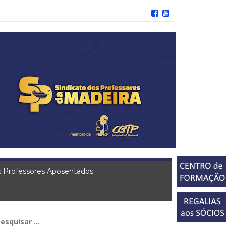
 Professores Aposentados
squisar
r: