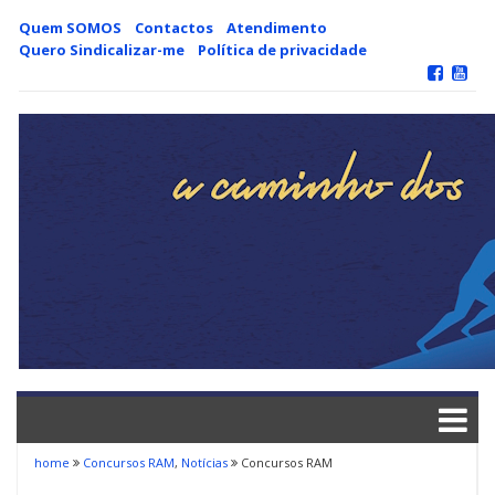
Skip
Quem SOMOS
Contactos
Atendimento
to
Quero Sindicalizar-me
Política de privacidade
content
home
Concursos RAM
,
Notícias
Concursos RAM