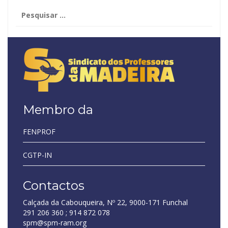
Pesquisar
por:
Membro da
FENPROF
CGTP-IN
Contactos
Calçada da Cabouqueira, Nº 22, 9000-171 Funchal
291 206 360 ; 914 872 078
spm@spm-ram.org