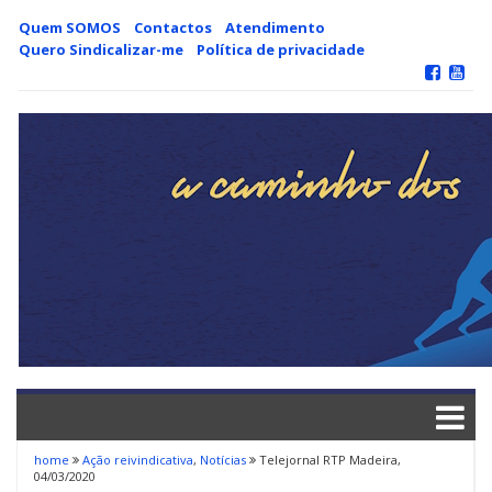
Skip
Quem SOMOS
Contactos
Atendimento
to
Quero Sindicalizar-me
Política de privacidade
content
home
Ação reivindicativa
,
Notícias
Telejornal RTP Madeira,
04/03/2020