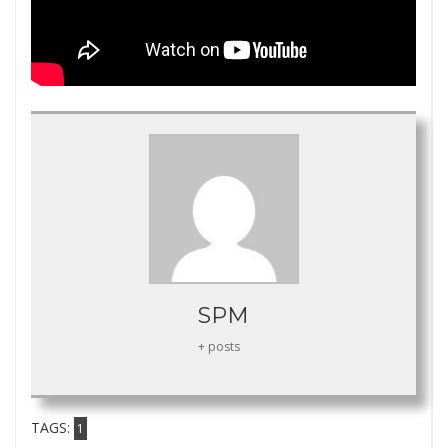
SPM
+ posts
TAGS:
1