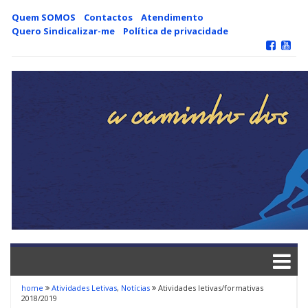
Skip
Quem SOMOS
Contactos
Atendimento
to
Quero Sindicalizar-me
Política de privacidade
content
home
Atividades Letivas
,
Notícias
Atividades letivas/formativas
2018/2019