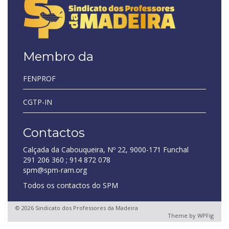
Membro da
FENPROF
CGTP-IN
Contactos
Calçada da Cabouqueira, Nº 22, 9000-171 Funchal
291 206 360 ; 914 872 078
spm@spm-ram.org
Todos os contactos do SPM
© 2026 Sindicato dos Professores da Madeira
Theme by
WPFig