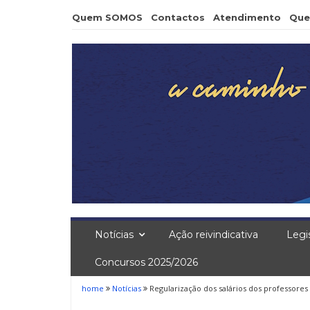
Skip
Quem SOMOS
Contactos
Atendimento
Que
to
content
Notícias
Ação reivindicativa
Legi
Concursos 2025/2026
home
Notícias
Regularização dos salários dos professores