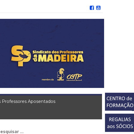
 Professores Aposentados
squisar
r: