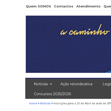
Skip
Quem SOMOS
Contactos
Atendimento
Que
to
content
Notícias
Ação reivindicativa
Legi
Concursos 2025/2026
home
Notícias
Inscrições para o 25 de Abril na sede do S