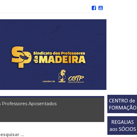
 Professores Aposentados
squisar
r: