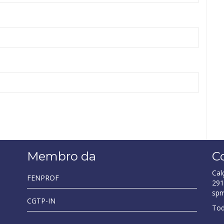
Membro da
C
Cal
FENPROF
291
sp
CGTP-IN
Tod