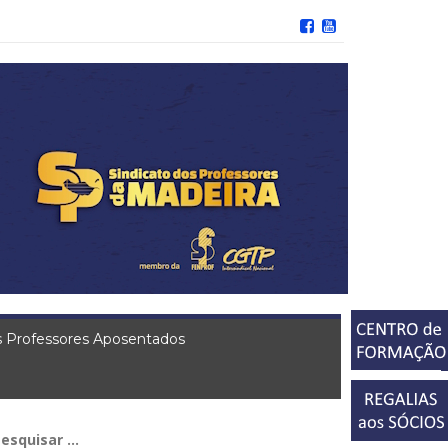
 Professores Aposentados
squisar
r: