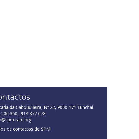
ontactos
çada da Cabouqueira, Nº 22, 9000-171 Funchal
 206 360 ; 914 872 078
m@spm-ram.org
os os contactos do SPM