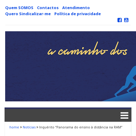
Skip
Quem SOMOS
Contactos
Atendimento
to
Quero Sindicalizar-me
Política de privacidade
content
home
Notícias
Inquérito “Panorama do ensino à distância na RAM”