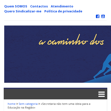
Skip
Quem SOMOS
Contactos
Atendimento
to
Quero Sindicalizar-me
Política de privacidade
content
home
Sem categoria
«Secretaria não tem uma ideia para a
Educação na Região»